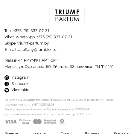
Тел.:
+375 (29) 337-07-31
Viber, WhatsApp:
+375 (29) 337-07-31
Skype:
triumf-parfum.by
E-mail:
alltiffany@rambler.ru
Магазин "ТРИУМФ ПАРФЮМ":
Минск, ул. Сурганова, 50, 2й этаж, 32 павильон, ТЦ "РИГА"
Instagram
Facebook
Vkontakte
ИП Булак Д.В.(Свидетельство №0603348 от 18.02.2016 выдано Минским
горисполкомом ). УНП 192591303
Регистрационный номер в Торговом реестре №303864
Дата включения сведений в Торговый реестр 03.02.2016
Бренды
Новости
О нас
Доставка
Контакты