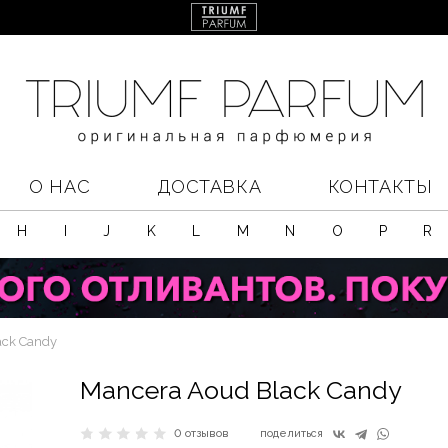
О НАС
ДОСТАВКА
КОНТАКТЫ
H
I
J
K
L
M
N
O
P
R
ack Candy
Mancera Aoud Black Candy
0 отзывов
поделиться