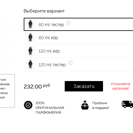
Выберите вариант
60 ml тестер
60 ml edp
120 ml edp
120 ml тестер
ичия
Уточняйте
заказа,
руб
232.00
Заказать
наличие!
нет-
влена
ной
100%
Пробник
ОРИГИНАЛЬНАЯ
в подарок!
ПАРФЮМЕРИЯ