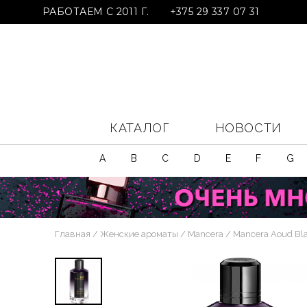
РАБОТАЕМ С 2011 Г.
+375 29 337 07 31
КАТАЛОГ
НОВОСТИ
A
B
C
D
E
F
G
Главная
Женские ароматы
Mancera
Mancera Aoud Bl