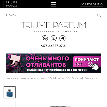
МОЯ КОРЗИНА (
0
)
+375 29 337 07 31
Главная
Женские ароматы
M.Micallef
M. Micallef DesirToxic