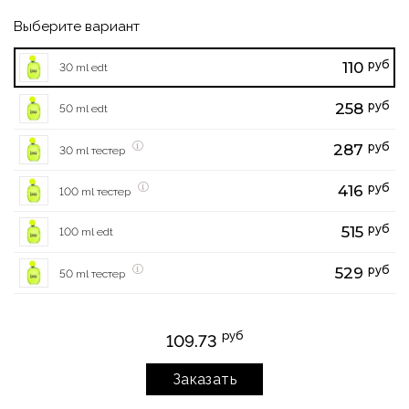
Выберите вариант
руб
110
30 ml edt
руб
258
50 ml edt
руб
287
30 ml тестер
руб
416
100 ml тестер
руб
515
100 ml edt
руб
529
50 ml тестер
руб
109.73
Заказать