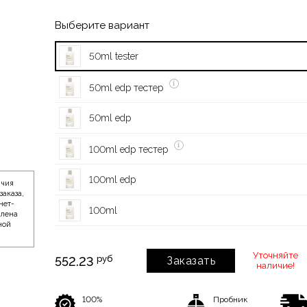
Выберите вариант
50ml tester
50ml edp тестер
50ml edp
100ml edp тестер
100ml edp
ичия
заказа,
нет-
100ml
влена
ной
Уточняйте
руб
552.23
Заказать
наличие!
100%
Пробник