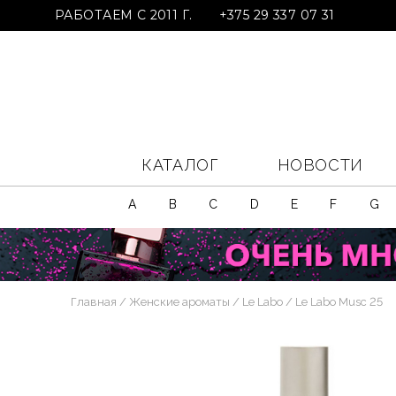
РАБОТАЕМ С 2011 Г.
+375 29 337 07 31
КАТАЛОГ
НОВОСТИ
A
B
C
D
E
F
G
Главная
Женские ароматы
Le Labo
Le Labo Musc 25