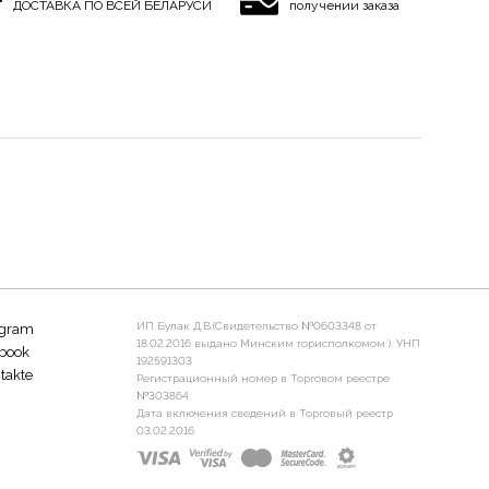
ДОСТАВКА ПО ВСЕЙ БЕЛАРУСИ
получении заказа
ИП Булак Д.В.(Свидетельство №0603348 от
agram
18.02.2016 выдано Минским горисполкомом ). УНП
book
192591303
takte
Регистрационный номер в Торговом реестре
№303864
Дата включения сведений в Торговый реестр
03.02.2016