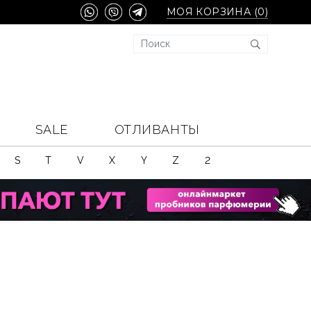
МОЯ КОРЗИНА (
0
)
SALE
ОТЛИВАНТЫ
S
T
V
X
Y
Z
2