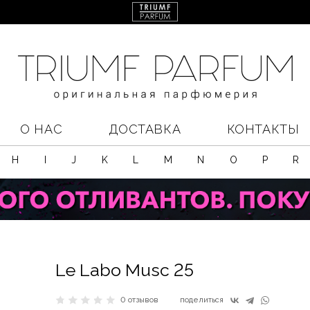
О НАС
ДОСТАВКА
КОНТАКТЫ
H
I
J
K
L
M
N
O
P
R
Le Labo Musc 25
0 отзывов
поделиться