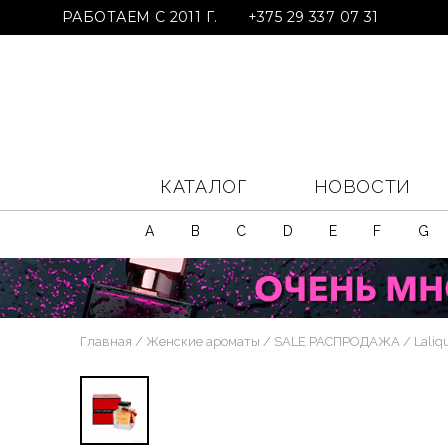
РАБОТАЕМ С 2011 Г.
+375 29 337 07 31
КАТАЛОГ
НОВОСТИ
A
B
C
D
E
F
G
Главная
Женские ароматы
SALE РАСПРОДАЖА
Laliq