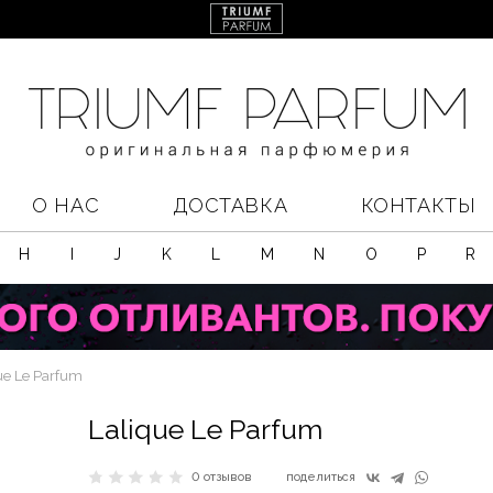
О НАС
ДОСТАВКА
КОНТАКТЫ
H
I
J
K
L
M
N
O
P
R
ue Le Parfum
Lalique Le Parfum
0 отзывов
поделиться