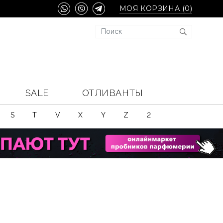
МОЯ КОРЗИНА (
0
)
SALE
ОТЛИВАНТЫ
S
T
V
X
Y
Z
2