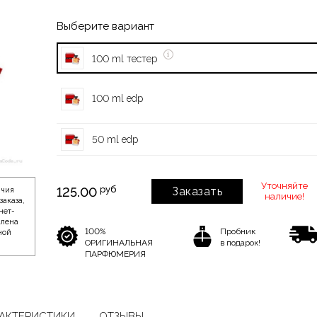
Выберите вариант
100 ml тестер
100 ml edp
50 ml edp
Уточняйте
руб
125.00
Заказать
ичия
наличие!
заказа,
нет-
влена
100%
Пробник
ной
ОРИГИНАЛЬНАЯ
в подарок!
ПАРФЮМЕРИЯ
АКТЕРИСТИКИ
ОТЗЫВЫ