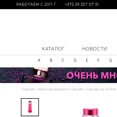
РАБОТАЕМ С 2011 Г.
+375 29 337 07 31
КАТАЛОГ
НОВОСТИ
A
B
C
D
E
F
G
Главная
Женские ароматы
Lacoste
Lacoste Joy of Pink