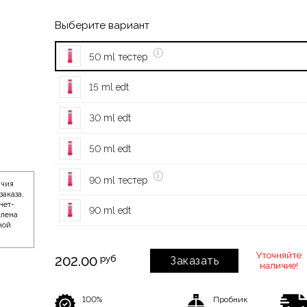
Выберите вариант
50 ml тестер
15 ml edt
30 ml edt
50 ml edt
90 ml тестер
ичия
заказа,
нет-
90 ml edt
влена
ной
Уточняйте
руб
202.00
Заказать
наличие!
100%
Пробник