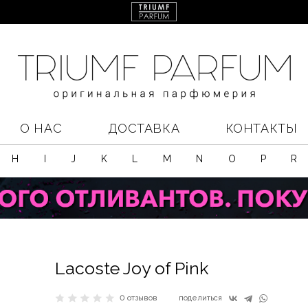
О НАС
ДОСТАВКА
КОНТАКТЫ
H
I
J
K
L
M
N
O
P
R
Lacoste Joy of Pink
0 отзывов
поделиться