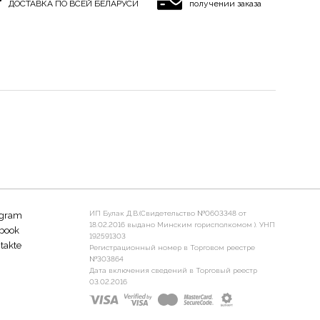
ДОСТАВКА ПО ВСЕЙ БЕЛАРУСИ
получении заказа
ИП Булак Д.В.(Свидетельство №0603348 от
agram
18.02.2016 выдано Минским горисполкомом ). УНП
book
192591303
takte
Регистрационный номер в Торговом реестре
№303864
Дата включения сведений в Торговый реестр
03.02.2016