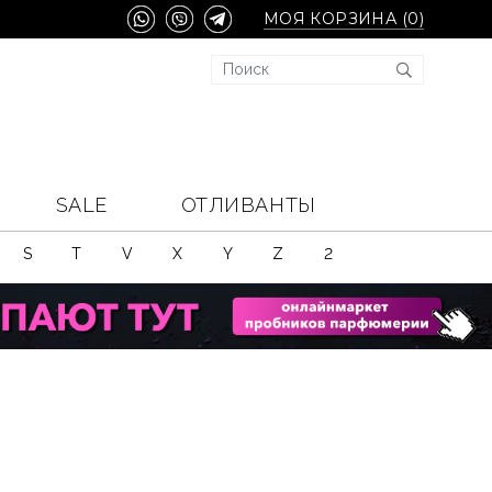
МОЯ КОРЗИНА (
0
)
SALE
ОТЛИВАНТЫ
S
T
V
X
Y
Z
2