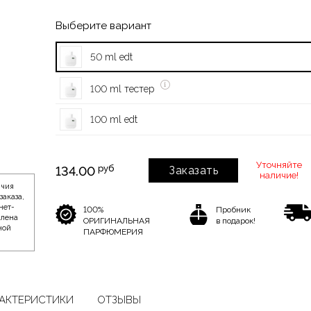
Выберите вариант
50 ml edt
100 ml тестер
100 ml edt
Уточняйте
руб
134.00
Заказать
наличие!
ичия
заказа,
нет-
100%
Пробник
влена
ОРИГИНАЛЬНАЯ
в подарок!
ной
ПАРФЮМЕРИЯ
АКТЕРИСТИКИ
ОТЗЫВЫ