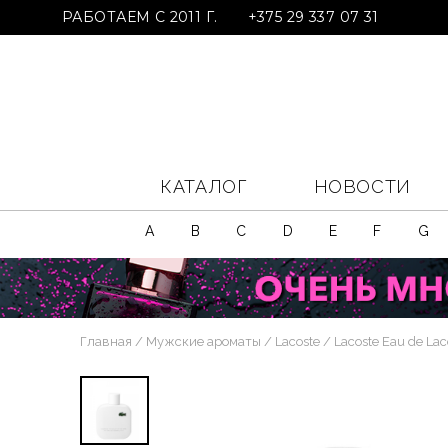
РАБОТАЕМ С 2011 Г.
+375 29 337 07 31
КАТАЛОГ
НОВОСТИ
A
B
C
D
E
F
G
Главная
Мужские ароматы
Lacoste
Lacoste Eau de Lac