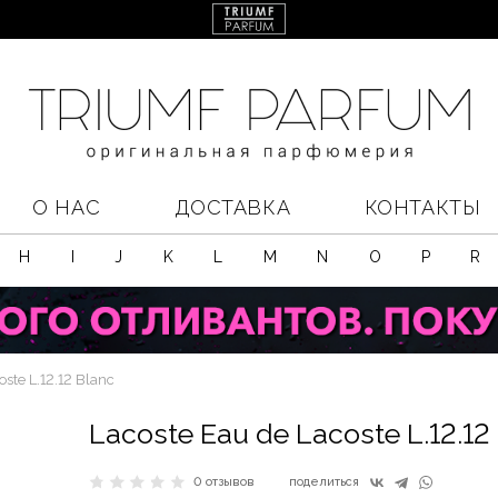
О НАС
ДОСТАВКА
КОНТАКТЫ
H
I
J
K
L
M
N
O
P
R
oste L.12.12 Blanc
Lacoste Eau de Lacoste L.12.12
0 отзывов
поделиться