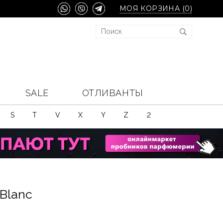
МОЯ КОРЗИНА (
0
)
SALE
ОТЛИВАНТЫ
S
T
V
X
Y
Z
2
 Blanc