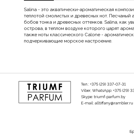
Salina - это акватически-ароматическая композ
теплотой смолистых и древесных нот. Песчаный 
бобов тонка и древесных оттенков. Salina, как ув
острова, в теплом воздухе которого царят аром
также ноты классического Calone - ароматическ
подчеркивающие морское настроение.
Тел.:
+375 (29) 337-07-31
Viber, WhatsApp:
+375 (29) 3
Skype:
triumf-parfum.by
E-mail:
alltiffany@rambler.ru
Б