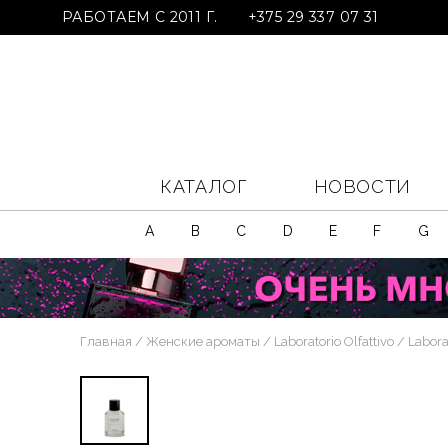
РАБОТАЕМ С 2011 Г.
+375 29 337 07 31
КАТАЛОГ
НОВОСТИ
A
B
C
D
E
F
G
Главная
Женские ароматы
Laboratorio Olfattivo
Laborat