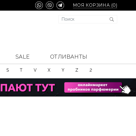
МОЯ КОРЗИНА (
0
)
SALE
ОТЛИВАНТЫ
S
T
V
X
Y
Z
2