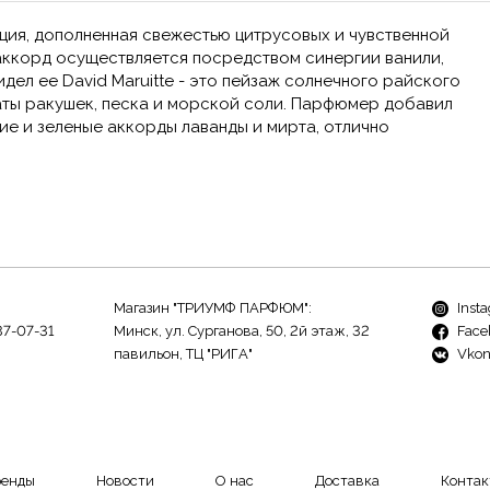
иция, дополненная свежестью цитрусовых и чувственной
аккорд осуществляется посредством синергии ванили,
идел ее David Maruitte - это пейзаж солнечного райского
аты ракушек, песка и морской соли. Парфюмер добавил
ие и зеленые аккорды лаванды и мирта, отлично
Магазин "ТРИУМФ ПАРФЮМ":
Inst
37-07-31
Минск, ул. Сурганова, 50, 2й этаж, 32
Face
павильон, ТЦ "РИГА"
Vkon
ренды
Новости
О нас
Доставка
Контак