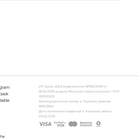
ИП Булак Д.В.(Свидетельство №0603348 от
agram
18.02.2016 выдано Минским горисполкомом ). УНП
book
192591303
takte
Регистрационный номер в Торговом реестре
№303864
Дата включения сведений в Торговый реестр
03.02.2016
ты