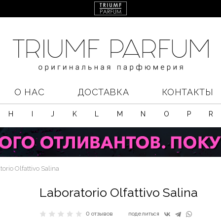
О НАС
ДОСТАВКА
КОНТАКТЫ
H
I
J
K
L
M
N
O
P
R
orio Olfattivo Salina
Laboratorio Olfattivo Salina
0 отзывов
поделиться