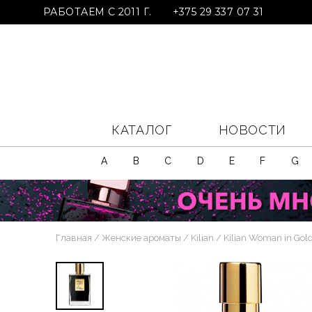
РАБОТАЕМ С 2011 Г.
+375 29 337 07 31
КАТАЛОГ
НОВОСТИ
A
B
C
D
E
F
G
Главная
Женские ароматы
Kilian
Kilian Woman in Gol