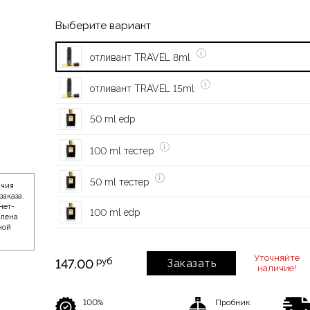
Выберите вариант
отливант TRAVEL 8ml
отливант TRAVEL 15ml
50 ml edp
100 ml тестер
50 ml тестер
ичия
заказа,
нет-
100 ml edp
влена
ной
Уточняйте
руб
147.00
Заказать
наличие!
100%
Пробник