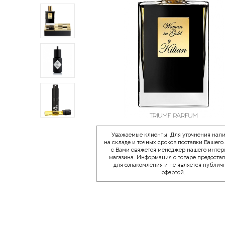
Уважаемые клиенты! Для уточнения нал
на складе и точных сроков поставки Вашего 
с Вами свяжется менеджер нашего интер
магазина. Информация о товаре предоста
для ознакомления и не является публич
офертой.