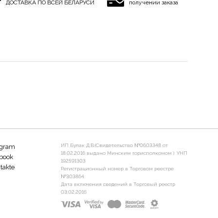
ДОСТАВКА ПО ВСЕЙ БЕЛАРУСИ
получении заказа
ИП Булак Д.В.(Свидетельство №0603348 от
agram
18.02.2016 выдано Минским горисполкомом ). УНП
book
192591303
takte
Регистрационный номер в Торговом реестре
№303864
Дата включения сведений в Торговый реестр
03.02.2016