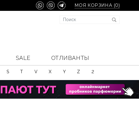
МОЯ КОРЗИНА (
0
)
SALE
ОТЛИВАНТЫ
S
T
V
X
Y
Z
2