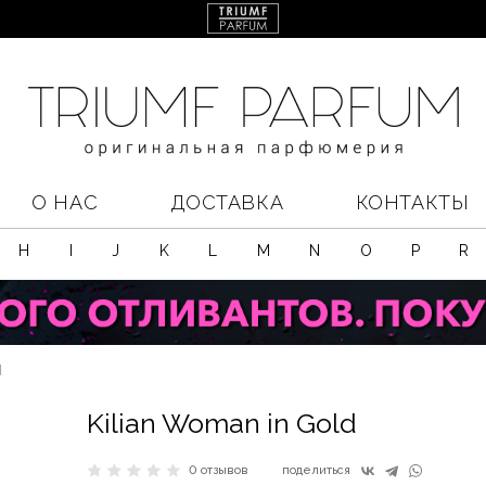
О НАС
ДОСТАВКА
КОНТАКТЫ
H
I
J
K
L
M
N
O
P
R
d
Kilian Woman in Gold
0 отзывов
поделиться