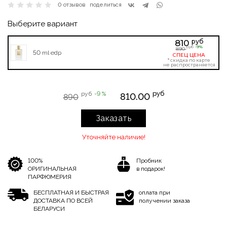
0 отзывов
поделиться
Выберите вариант
руб
810
-9%
руб
890
50 ml edp
СПЕЦ ЦЕНА
* скидка по карте
не распространяется
руб
руб
-9 %
810.00
890
Заказать
Уточняйте наличие!
100%
Пробник
ОРИГИНАЛЬНАЯ
в подарок!
ПАРФЮМЕРИЯ
БЕСПЛАТНАЯ И БЫСТРАЯ
оплата при
ДОСТАВКА ПО ВСЕЙ
получении заказа
БЕЛАРУСИ