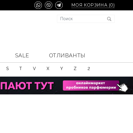
МОЯ КОРЗИНА (
0
)
SALE
ОТЛИВАНТЫ
S
T
V
X
Y
Z
2