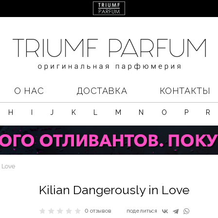
О НАС
ДОСТАВКА
КОНТАКТЫ
H
I
J
K
L
M
N
O
P
R
n Love
Kilian Dangerously in Love
0 отзывов
поделиться