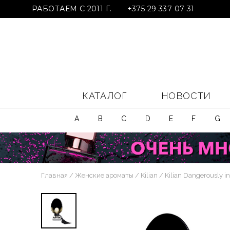
РАБОТАЕМ С 2011 Г.
+375 29 337 07 31
КАТАЛОГ
НОВОСТИ
A
B
C
D
E
F
G
Главная
Женские ароматы
Kilian
Kilian Dangerously i