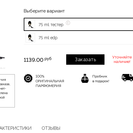
Выберите вариант
75 ml тестер
75 ml edp
Уточняйте
руб
1139.00
Заказать
наличие!
100%
Пробник
ичия
ОРИГИНАЛЬНАЯ
в подарок!
заказа,
ПАРФЮМЕРИЯ
нет-
влена
ной
АКТЕРИСТИКИ
ОТЗЫВЫ