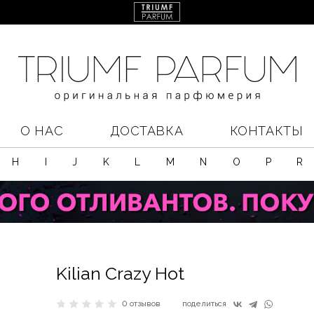
О НАС
ДОСТАВКА
КОНТАКТЫ
H
I
J
K
L
M
N
O
P
R
Kilian Crazy Hot
0 отзывов
поделиться