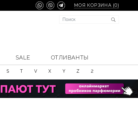
МОЯ КОРЗИНА (
0
)
SALE
ОТЛИВАНТЫ
S
T
V
X
Y
Z
2