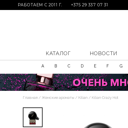
РАБОТАЕМ С 2011 Г.
+375 29 337 07 31
КАТАЛОГ
НОВОСТИ
A
B
C
D
E
F
G
Главная
Женские ароматы
Kilian
Kilian Crazy Hot