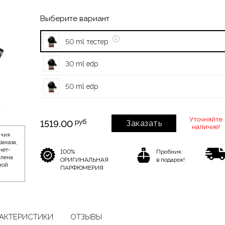
Выберите вариант
50 ml тестер
30 ml edp
50 ml edp
Уточняйте
руб
1519.00
Заказать
наличие!
ичия
заказа,
нет-
100%
Пробник
влена
ОРИГИНАЛЬНАЯ
в подарок!
ной
ПАРФЮМЕРИЯ
АКТЕРИСТИКИ
ОТЗЫВЫ