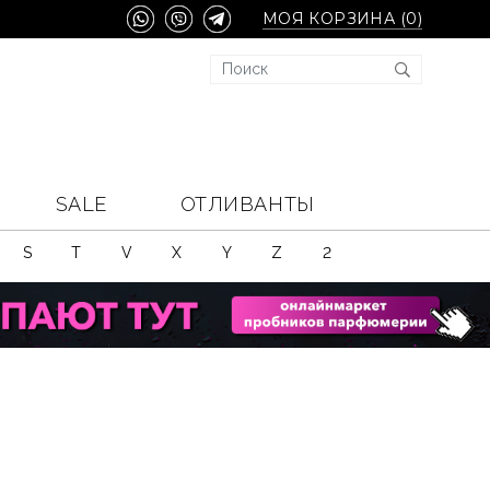
МОЯ КОРЗИНА (
0
)
SALE
ОТЛИВАНТЫ
S
T
V
X
Y
Z
2