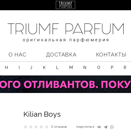
О НАС
ДОСТАВКА
КОНТАКТЫ
H
I
J
K
L
M
N
O
P
R
Kilian Boys
0 отзывов
поделиться