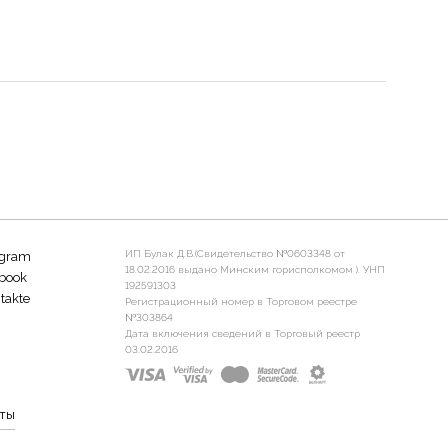
ИП Булак Д.В.(Свидетельство №0603348 от
agram
18.02.2016 выдано Минским горисполкомом ). УНП
book
192591303
takte
Регистрационный номер в Торговом реестре
№303864
Дата включения сведений в Торговый реестр
03.02.2016
ты