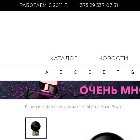
РАБОТАЕМ С 2011 Г.
+375 29 337 07 31
КАТАЛОГ
НОВОСТИ
A
B
C
D
E
F
G
Главная
Женские ароматы
Kilian
Kilian Boys