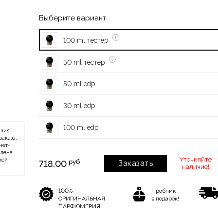
Выберите вариант
100 ml тестер
50 ml тестер
50 ml edp
30 ml edp
100 ml edp
ичия
заказа,
нет-
влена
Уточняйте
ной
руб
718.00
Заказать
наличие!
100%
Пробник
ОРИГИНАЛЬНАЯ
в подарок!
ПАРФЮМЕРИЯ