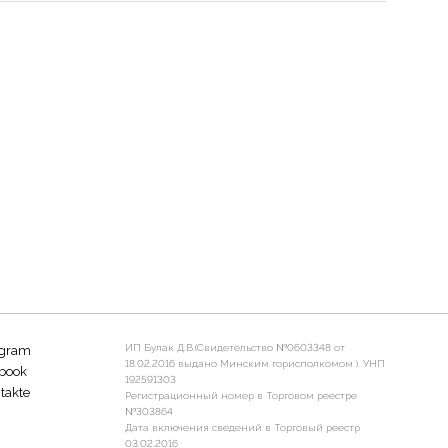
ИП Булак Д.В.(Свидетельство №0603348 от
agram
18.02.2016 выдано Минским горисполкомом ). УНП
book
192591303
takte
Регистрационный номер в Торговом реестре
№303864
Дата включения сведений в Торговый реестр
03.02.2016