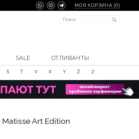
МОЯ КОРЗИНА (
0
)
SALE
ОТЛИВАНТЫ
S
T
V
X
Y
Z
2
Matisse Art Edition