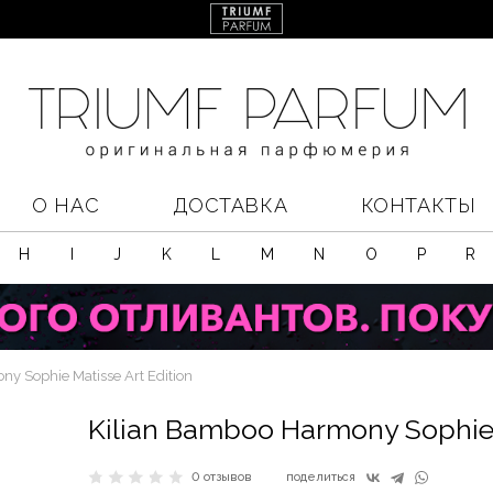
О НАС
ДОСТАВКА
КОНТАКТЫ
H
I
J
K
L
M
N
O
P
R
y Sophie Matisse Art Edition
Kilian Bamboo Harmony Sophie 
0 отзывов
поделиться