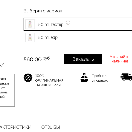
Выберите вариант
50 ml тестер
50 ml edp
Уточняйте
руб
560.00
Заказать
наличие!
100%
Пробник
ичия
ОРИГИНАЛЬНАЯ
в подарок!
заказа,
ПАРФЮМЕРИЯ
нет-
влена
ной
АКТЕРИСТИКИ
ОТЗЫВЫ