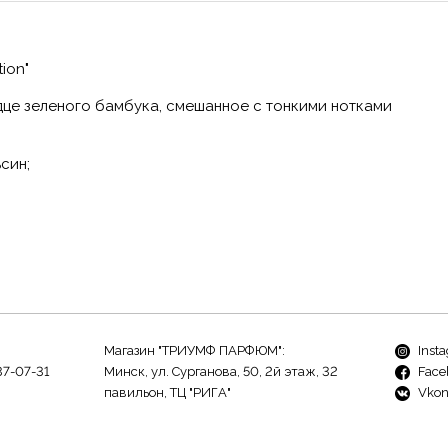
ion"
дце зеленого бамбука, смешанное с тонкими нотками
син;
Магазин "ТРИУМФ ПАРФЮМ":
Inst
37-07-31
Минск, ул. Сурганова, 50, 2й этаж, 32
Face
павильон, ТЦ "РИГА"
Vkon