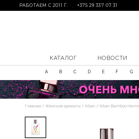
РАБОТАЕМ С 2011 Г.
+375 29 337 07 31
КАТАЛОГ
НОВОСТИ
A
B
C
D
E
F
G
Главная
Женские ароматы
Kilian
Kilian Bamboo Harmon