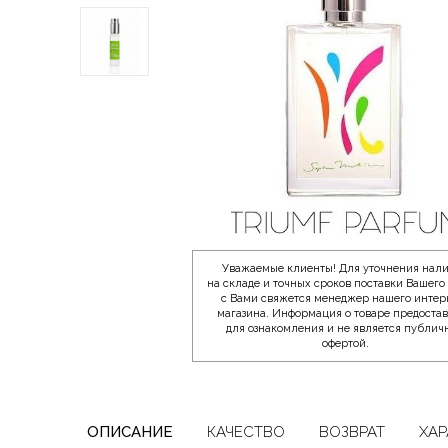
Уважаемые клиенты! Для уточнения нал
на складе и точных сроков поставки Вашего 
с Вами свяжется менеджер нашего интер
магазина. Информация о товаре предоста
для ознакомления и не является публич
офертой.
ОПИСАНИЕ
КАЧЕСТВО
ВОЗВРАТ
ХАР