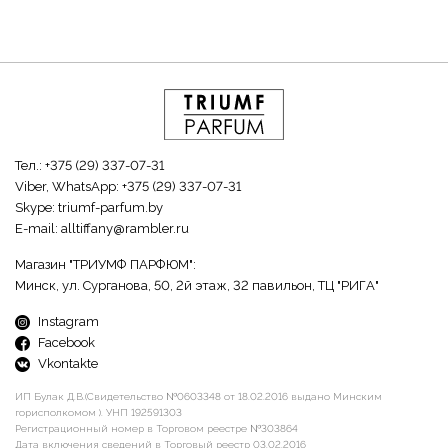
Тел.:
+375 (29) 337-07-31
Viber, WhatsApp:
+375 (29) 337-07-31
Skype:
triumf-parfum.by
E-mail:
alltiffany@rambler.ru
Магазин "ТРИУМФ ПАРФЮМ":
Минск, ул. Сурганова, 50, 2й этаж, 32 павильон, ТЦ "РИГА"
Instagram
Facebook
Vkontakte
ИП Булак Д.В.(Свидетельство №0603348 от 18.02.2016 выдано Минским
горисполкомом ). УНП 192591303
Регистрационный номер в Торговом реестре №303864
Дата включения сведений в Торговый реестр 03.02.2016