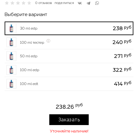
0 отзывов
поделиться
Выберите вариант
руб
238
30 ml edp
руб
240
100 ml тестер
руб
271
50 ml edp
руб
322
100 ml edp
руб
414
100 ml edt
руб
238.26
Заказать
Уточняйте наличие!