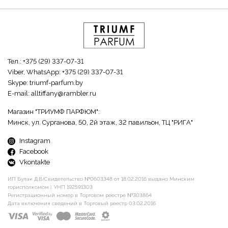
Тел.:
+375 (29) 337-07-31
Viber, WhatsApp:
+375 (29) 337-07-31
Skype:
triumf-parfum.by
E-mail:
alltiffany@rambler.ru
Магазин "ТРИУМФ ПАРФЮМ":
Минск, ул. Сурганова, 50, 2й этаж, 32 павильон, ТЦ "РИГА"
Instagram
Facebook
Vkontakte
ИП Булак Д.В.(Свидетельство №0603348 от 18.02.2016 выдано Минским
горисполкомом ). УНП 192591303
Регистрационный номер в Торговом реестре №303864
Дата включения сведений в Торговый реестр 03.02.2016