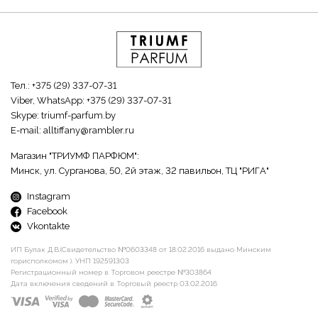
Тел.:
+375 (29) 337-07-31
Viber, WhatsApp:
+375 (29) 337-07-31
Skype:
triumf-parfum.by
E-mail:
alltiffany@rambler.ru
Магазин "ТРИУМФ ПАРФЮМ":
Минск, ул. Сурганова, 50, 2й этаж, 32 павильон, ТЦ "РИГА"
Instagram
Facebook
Vkontakte
ИП Булак Д.В.(Свидетельство №0603348 от 18.02.2016 выдано Минским
горисполкомом ). УНП 192591303
Регистрационный номер в Торговом реестре №303864
Дата включения сведений в Торговый реестр 03.02.2016