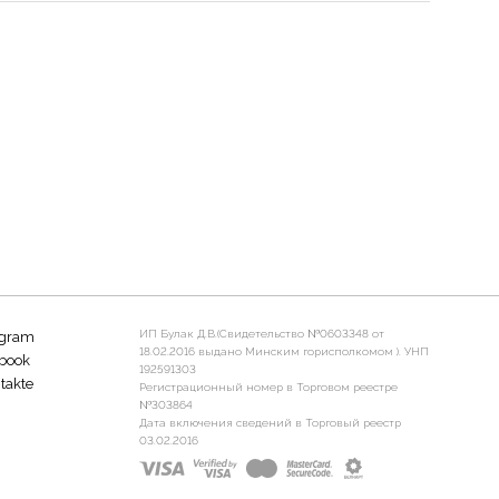
ИП Булак Д.В.(Свидетельство №0603348 от
agram
18.02.2016 выдано Минским горисполкомом ). УНП
book
192591303
takte
Регистрационный номер в Торговом реестре
№303864
Дата включения сведений в Торговый реестр
03.02.2016