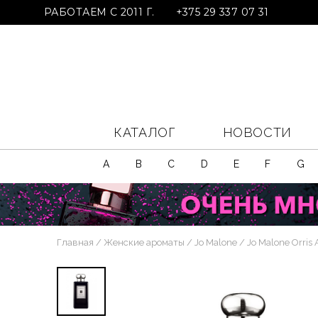
РАБОТАЕМ С 2011 Г.
+375 29 337 07 31
КАТАЛОГ
НОВОСТИ
A
B
C
D
E
F
G
Главная
Женские ароматы
Jo Malone
Jo Malone Orris