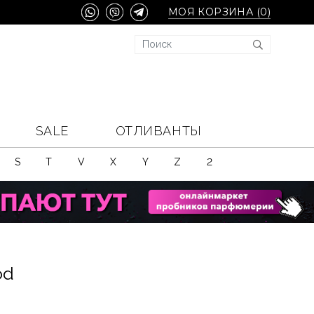
МОЯ КОРЗИНА (
0
)
SALE
ОТЛИВАНТЫ
S
T
V
X
Y
Z
2
od