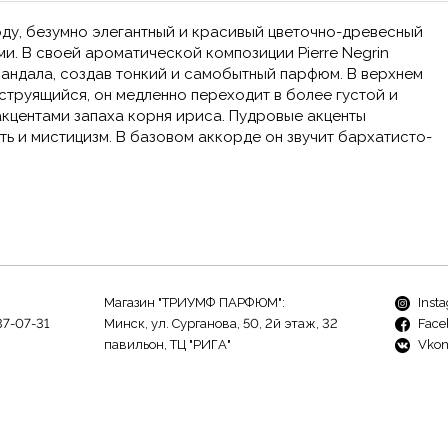
году, безумно элегантный и красивый цветочно-древесный
и. В своей ароматической композиции Pierre Negrin
андала, создав тонкий и самобытный парфюм. В верхнем
струящийся, он медленно переходит в более густой и
акцентами запаха корня ириса. Пудровые акценты
ь и мистицизм. В базовом аккорде он звучит бархатисто-
Магазин "ТРИУМФ ПАРФЮМ":
Inst
37-07-31
Минск, ул. Сурганова, 50, 2й этаж, 32
Face
павильон, ТЦ "РИГА"
Vkon