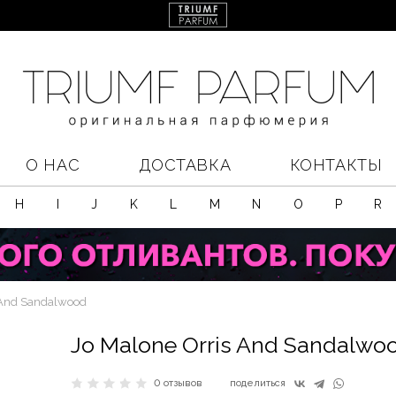
О НАС
ДОСТАВКА
КОНТАКТЫ
H
I
J
K
L
M
N
O
P
R
 And Sandalwood
Jo Malone Orris And Sandalwo
0 отзывов
поделиться