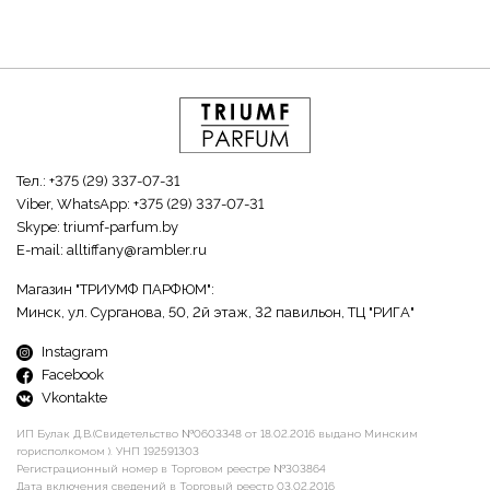
Тел.:
+375 (29) 337-07-31
Viber, WhatsApp:
+375 (29) 337-07-31
Skype:
triumf-parfum.by
E-mail:
alltiffany@rambler.ru
Магазин "ТРИУМФ ПАРФЮМ":
Минск, ул. Сурганова, 50, 2й этаж, 32 павильон, ТЦ "РИГА"
Instagram
Facebook
Vkontakte
ИП Булак Д.В.(Свидетельство №0603348 от 18.02.2016 выдано Минским
горисполкомом ). УНП 192591303
Регистрационный номер в Торговом реестре №303864
Дата включения сведений в Торговый реестр 03.02.2016