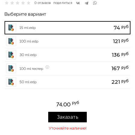
0 отзывов
поделиться
Выберите вариант
руб
74
15 ml edp
руб
121
100 ml edp
руб
136
30 ml edp
руб
167
100 ml тестер
руб
221
50 ml edp
руб
74.00
Заказать
Уточняйте наличие!