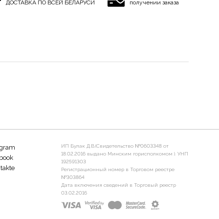
ДОСТАВКА ПО ВСЕЙ БЕЛАРУСИ
получении заказа
ИП Булак Д.В.(Свидетельство №0603348 от
agram
18.02.2016 выдано Минским горисполкомом ). УНП
book
192591303
takte
Регистрационный номер в Торговом реестре
№303864
Дата включения сведений в Торговый реестр
03.02.2016