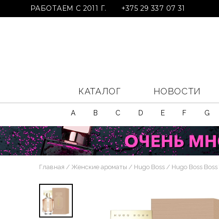
РАБОТАЕМ С 2011 Г.
+375 29 337 07 31
КАТАЛОГ
НОВОСТИ
A
B
C
D
E
F
G
Главная
Женские ароматы
Hugo Boss
Hugo Boss Boss 