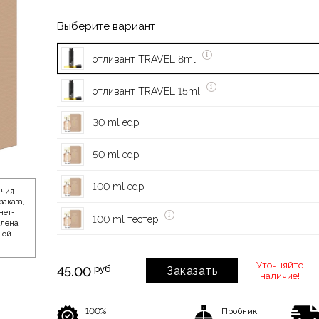
Выберите вариант
отливант TRAVEL 8ml
отливант TRAVEL 15ml
30 ml edp
50 ml edp
100 ml edp
ичия
заказа,
нет-
100 ml тестер
влена
ной
Уточняйте
руб
45.00
Заказать
наличие!
100%
Пробник