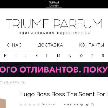
О НАС
ДОСТАВКА
КОНТАКТЫ
H
I
J
K
L
M
N
O
P
R
The Scent For Her
Hugo Boss Boss The Scent For 
0 отзывов
поделиться