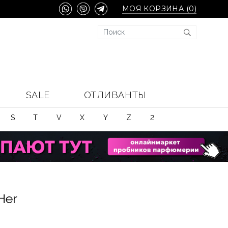
МОЯ КОРЗИНА (
0
)
SALE
ОТЛИВАНТЫ
S
T
V
X
Y
Z
2
Her