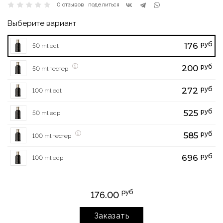
0 отзывов
поделиться
Выберите вариант
руб
176
50 ml edt
руб
200
50 ml тестер
руб
272
100 ml edt
руб
525
50 ml edp
руб
585
100 ml тестер
руб
696
100 ml edp
руб
176.00
Заказать