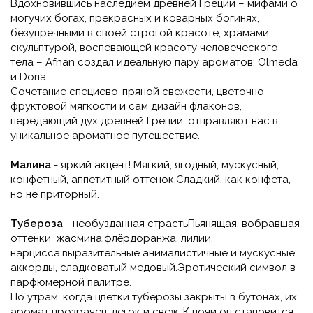
Вдохновившись наследием древней Греции – мифами о
могучих богах, прекрасных и коварных богинях,
безупречными в своей строгой красоте, храмами,
скульптурой, воспевающей красоту человеческого
тела – Afnan создал идеальную пару ароматов: Olmeda
и Doria.
Сочетание специево-пряной свежести, цветочно-
фруктовой мягкости и сам дизайн флаконов,
передающий дух древней Греции, отправляют нас в
уникальное ароматное путешествие.
Малина
- яркий
акцент!
Мягкий, ягодный, мускусный,
конфетный,
аппетитный оттенок.
Сладкий, как конфета,
но не приторный.
Тубероза
- необузданная страсть
Пьянящая, вобравшая
оттенки жасмина,
флёрдоранжа, лилии,
нарцисса,
выразительные анималистичные и мускусные
аккорды, сладковатый медовый.
Эротический символ в
парфюмерной палитре.
По утрам, когда цветки туберозы закрыты в бутонах, их
аромат прозрачен, легок и свеж. К ночи он становится