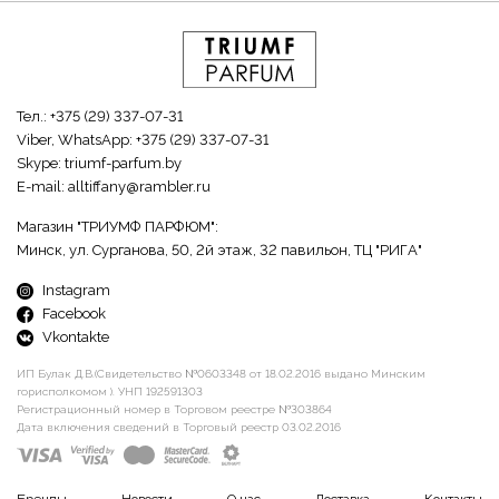
Тел.:
+375 (29) 337-07-31
Viber, WhatsApp:
+375 (29) 337-07-31
Skype:
triumf-parfum.by
E-mail:
alltiffany@rambler.ru
Магазин "ТРИУМФ ПАРФЮМ":
Минск, ул. Сурганова, 50, 2й этаж, 32 павильон, ТЦ "РИГА"
Instagram
Facebook
Vkontakte
ИП Булак Д.В.(Свидетельство №0603348 от 18.02.2016 выдано Минским
горисполкомом ). УНП 192591303
Регистрационный номер в Торговом реестре №303864
Дата включения сведений в Торговый реестр 03.02.2016