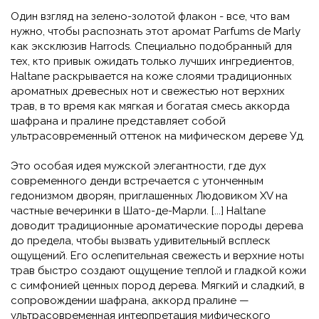
Один взгляд на зелено-золотой флакон - все, что вам
нужно, чтобы распознать этот аромат Parfums de Marly
как эксклюзив Harrods. Специально подобранный для
тех, кто привык ожидать только лучших ингредиентов,
Haltane раскрывается на коже слоями традиционных
ароматных древесных нот и свежестью нот верхних
трав, в то время как мягкая и богатая смесь аккорда
шафрана и пралине представляет собой
ультрасовременный оттенок на мифическом дереве Уд.
Это особая идея мужской элегантности, где дух
современного денди встречается с утонченным
гедонизмом дворян, приглашенных Людовиком XV на
частные вечеринки в Шато-де-Марли. [...] Haltane
доводит традиционные ароматические породы дерева
до предела, чтобы вызвать удивительный всплеск
ощущений. Его ослепительная свежесть и верхние ноты
трав быстро создают ощущение теплой и гладкой кожи
с симфонией ценных пород дерева. Мягкий и сладкий, в
сопровождении шафрана, аккорд пралине —
ультрасовременная интерпретация мифического