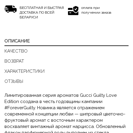
БЕСПЛАТНАЯ И БЫСТРАЯ
оплата при
ДОСТАВКА ПО ВСЕЙ
получении заказа
БЕЛАРУСИ
ОПИСАНИЕ
КАЧЕСТВО
ВОЗВРАТ
ХАРАКТЕРИСТИКИ
ОТЗЫВЫ
Лимитированная серия ароматов Gucci Guilty Love
Edition создана в честь годовщины кампании
#ForeverGuilty. Новинка является отражением
современной концепции любви — шипровый цветочно-
фруктовый аромат с восточным характером
восхваляет винтажный аромат нарцисса. Обновленный
флакон парфюмерной воды выполнен из стекла