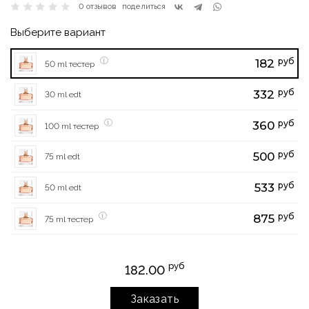
0 отзывов
поделиться
Выберите вариант
руб
182
50 ml тестер
руб
332
30 ml edt
руб
360
100 ml тестер
руб
500
75 ml edt
руб
533
50 ml edt
руб
875
75 ml тестер
руб
182.00
Заказать