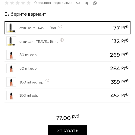
0 отзывов
поделиться
Выберите вариант
руб
77
отливант TRAVEL 8ml
руб
132
отливант TRAVEL 15ml
руб
269
30 ml edp
руб
284
50 ml edp
руб
359
100 ml тестер
руб
452
100 ml edp
руб
77.00
Заказать