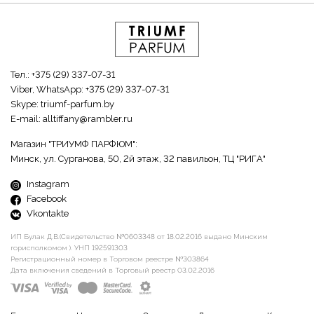
Тел.:
+375 (29) 337-07-31
Viber, WhatsApp:
+375 (29) 337-07-31
Skype:
triumf-parfum.by
E-mail:
alltiffany@rambler.ru
Магазин "ТРИУМФ ПАРФЮМ":
Минск, ул. Сурганова, 50, 2й этаж, 32 павильон, ТЦ "РИГА"
Instagram
Facebook
Vkontakte
ИП Булак Д.В.(Свидетельство №0603348 от 18.02.2016 выдано Минским
горисполкомом ). УНП 192591303
Регистрационный номер в Торговом реестре №303864
Дата включения сведений в Торговый реестр 03.02.2016