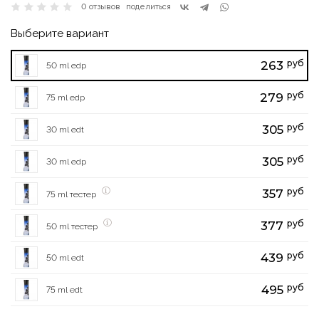
0 отзывов
поделиться
Выберите вариант
руб
263
50 ml edp
руб
279
75 ml edp
руб
305
30 ml edt
руб
305
30 ml edp
руб
357
75 ml тестер
руб
377
50 ml тестер
руб
439
50 ml edt
руб
495
75 ml edt