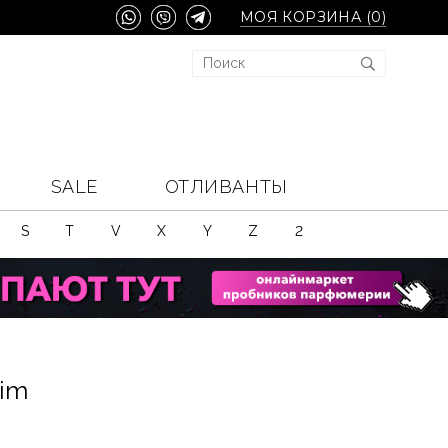
МОЯ КОРЗИНА (
0
)
SALE
ОТЛИВАНТЫ
S
T
V
X
Y
Z
2
Him