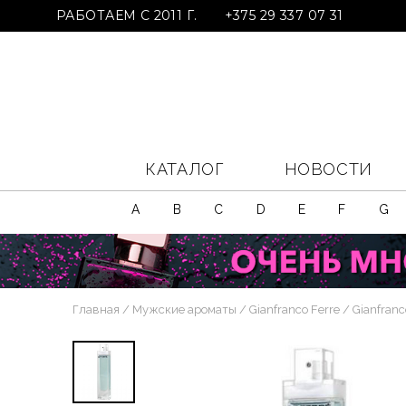
РАБОТАЕМ С 2011 Г.
+375 29 337 07 31
КАТАЛОГ
НОВОСТИ
A
B
C
D
E
F
G
Главная
Мужские ароматы
Gianfranco Ferre
Gianfranc