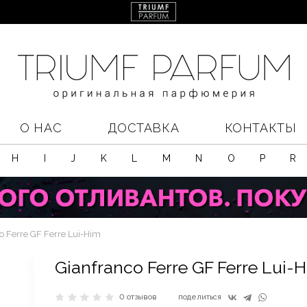
О НАС
ДОСТАВКА
КОНТАКТЫ
H
I
J
K
L
M
N
O
P
R
o Ferre GF Ferre Lui-Him
Gianfranco Ferre GF Ferre Lui-
0 отзывов
поделиться