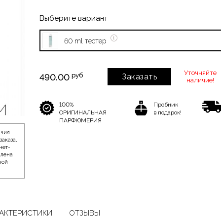
Выберите вариант
60 ml тестер
Уточняйте
руб
490.00
Заказать
наличие!
100%
Пробник
ОРИГИНАЛЬНАЯ
в подарок!
ПАРФЮМЕРИЯ
ичия
заказа,
нет-
влена
ной
АКТЕРИСТИКИ
ОТЗЫВЫ