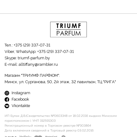
Тел.:
+375 (29) 337-07-31
Viber, WhatsApp:
+375 (29) 337-07-31
Skype:
triumf-parfum.by
E-mail:
alltiffany@rambler.ru
Магазин "ТРИУМФ ПАРФЮМ":
Минск, ул. Сурганова, 50, 2й этаж, 32 павильон, ТЦ "РИГА"
Instagram
Facebook
Vkontakte
ИП Булак Д.В.(Свидетельство №0603348 от 18.02.2016 выдано Минским
горисполкомом ). УНП 192591303
Регистрационный номер в Торговом реестре №303864
Дата включения сведений в Торговый реестр 03.02.2016