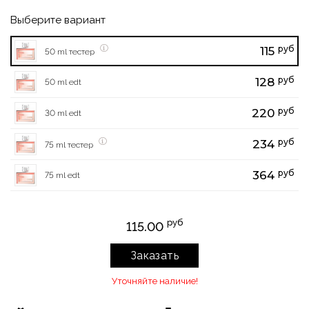
Выберите вариант
руб
115
50 ml тестер
руб
128
50 ml edt
руб
220
30 ml edt
руб
234
75 ml тестер
руб
364
75 ml edt
руб
115.00
Заказать
Уточняйте наличие!