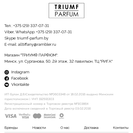
Тел.:
+375 (29) 337-07-31
Viber, WhatsApp:
+375 (29) 337-07-31
Skype:
triumf-parfum.by
E-mail:
alltiffany@rambler.ru
Магазин "ТРИУМФ ПАРФЮМ":
Минск, ул. Сурганова, 50, 2й этаж, 32 павильон, ТЦ "РИГА"
Instagram
Facebook
Vkontakte
ИП Булак Д.В.(Свидетельство №0603348 от 18.02.2016 выдано Минским
горисполкомом ). УНП 192591303
Регистрационный номер в Торговом реестре №303864
Дата включения сведений в Торговый реестр 03.02.2016
Бренды
Новости
О нас
Доставка
Контакты