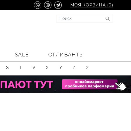
МОЯ КОРЗИНА (
0
)
SALE
ОТЛИВАНТЫ
S
T
V
X
Y
Z
2