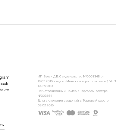
ИП Булак Д.В.(Свидетельство №0603348 от
agram
18.02.2016 выдано Минским горисполкомом ). УНП
book
192591303
takte
Регистрационный номер в Торговом реестре
№303864
Дата включения сведений в Торговый реестр
03.02.2016
ты