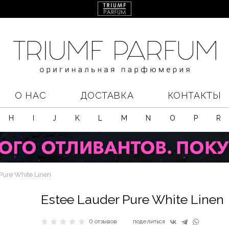
О НАС
ДОСТАВКА
КОНТАКТЫ
H
I
J
K
L
M
N
O
P
R
Pure White Linen
Estee Lauder Pure White Linen
0 отзывов
поделиться