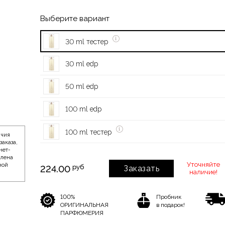
Выберите вариант
30 ml тестер
30 ml edp
50 ml edp
100 ml edp
100 ml тестер
ичия
заказа,
нет-
влена
Уточняйте
ной
руб
224.00
Заказать
наличие!
100%
Пробник
ОРИГИНАЛЬНАЯ
в подарок!
ПАРФЮМЕРИЯ