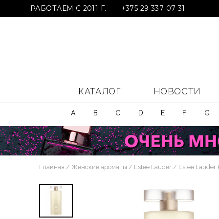
РАБОТАЕМ С 2011 Г.
+375 29 337 07 31
КАТАЛОГ
НОВОСТИ
A
B
C
D
E
F
G
Главная
Женские ароматы
Estee Lauder
Estee Lauder 