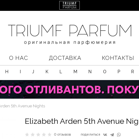
О НАС
ДОСТАВКА
КОНТАКТЫ
H
I
J
K
L
M
N
O
P
R
Arden 5th Avenue Nights
Elizabeth Arden 5th Avenue Nig
0 отзывов
поделиться