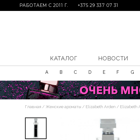
РАБОТАЕМ С 2011 Г.
+375 29 337 07 31
КАТАЛОГ
НОВОСТИ
A
B
C
D
E
F
G
Главная
Женские ароматы
Elizabeth Arden
Elizabeth 