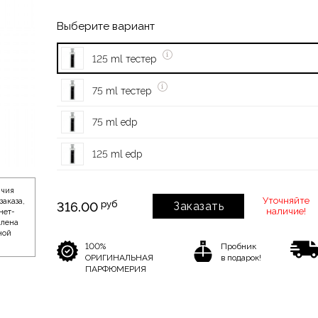
Выберите вариант
125 ml тестер
75 ml тестер
75 ml edp
125 ml edp
ичия
Уточняйте
заказа,
руб
316.00
Заказать
наличие!
нет-
влена
ной
100%
Пробник
ОРИГИНАЛЬНАЯ
в подарок!
ПАРФЮМЕРИЯ