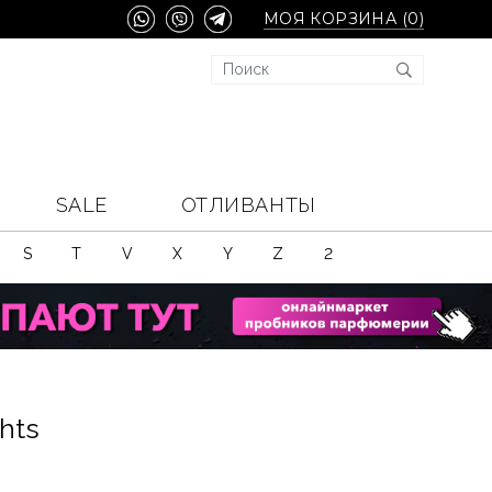
МОЯ КОРЗИНА (
0
)
SALE
ОТЛИВАНТЫ
S
T
V
X
Y
Z
2
hts