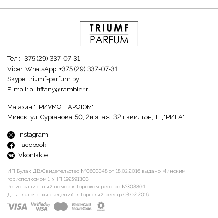
Тел.:
+375 (29) 337-07-31
Viber, WhatsApp:
+375 (29) 337-07-31
Skype:
triumf-parfum.by
E-mail:
alltiffany@rambler.ru
Магазин "ТРИУМФ ПАРФЮМ":
Минск, ул. Сурганова, 50, 2й этаж, 32 павильон, ТЦ "РИГА"
Instagram
Facebook
Vkontakte
ИП Булак Д.В.(Свидетельство №0603348 от 18.02.2016 выдано Минским
горисполкомом ). УНП 192591303
Регистрационный номер в Торговом реестре №303864
Дата включения сведений в Торговый реестр 03.02.2016