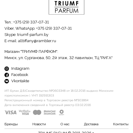
Тел.:
+375 (29) 337-07-31
Viber, WhatsApp:
+375 (29) 337-07-31
Skype:
triumf-parfum.by
E-mail:
alltiffany@rambler.ru
Магазин "ТРИУМФ ПАРФЮМ":
Минск, ул. Сурганова, 50, 2й этаж, 32 павильон, ТЦ "РИГА"
Instagram
Facebook
Vkontakte
ИП Булак Д.В.(Свидетельство №0603348 от 18.02.2016 выдано Минским
горисполкомом ). УНП 192591303
Регистрационный номер в Торговом реестре №303864
Дата включения сведений в Торговый реестр 03.02.2016
Бренды
Новости
О нас
Доставка
Контакты