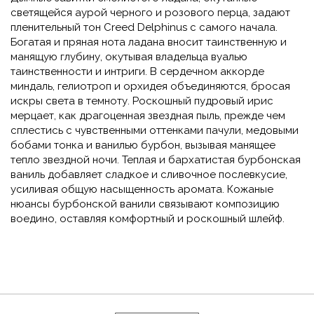
светящейся аурой черного и розового перца, задают
пленительный тон Creed Delphinus с самого начала.
Богатая и пряная нота ладана вносит таинственную и
манящую глубину, окутывая владельца вуалью
таинственности и интриги. В сердечном аккорде
миндаль, гелиотроп и орхидея объединяются, бросая
искры света в темноту. Роскошный пудровый ирис
мерцает, как драгоценная звездная пыль, прежде чем
сплестись с чувственными оттенками пачули, медовыми
бобами тонка и ванилью бурбон, вызывая манящее
тепло звездной ночи. Теплая и бархатистая бурбонская
ваниль добавляет сладкое и сливочное послевкусие,
усиливая общую насыщенность аромата. Кожаные
нюансы бурбонской ванили связывают композицию
воедино, оставляя комфортный и роскошный шлейф.