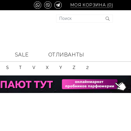
МОЯ КОРЗИНА (
0
)
SALE
ОТЛИВАНТЫ
S
T
V
X
Y
Z
2