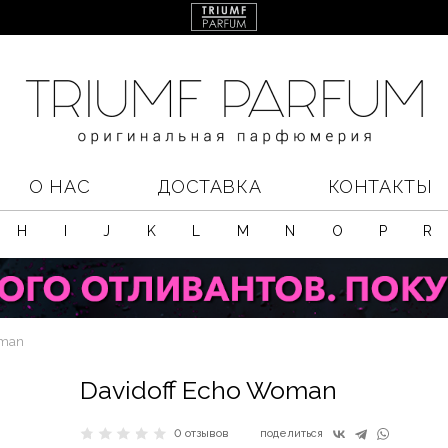
О НАС
ДОСТАВКА
КОНТАКТЫ
H
I
J
K
L
M
N
O
P
R
oman
Davidoff Echo Woman
0 отзывов
поделиться