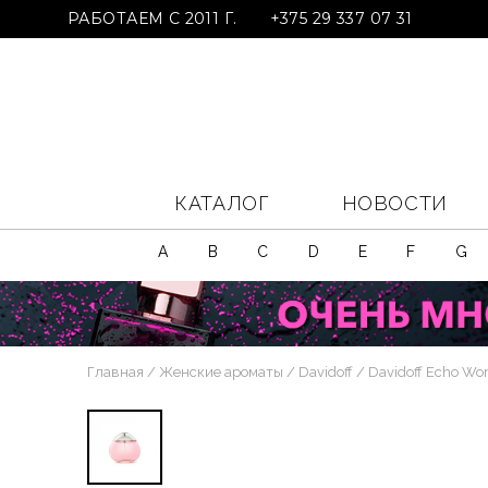
РАБОТАЕМ С 2011 Г.
+375 29 337 07 31
КАТАЛОГ
НОВОСТИ
A
B
C
D
E
F
G
Главная
Женские ароматы
Davidoff
Davidoff Echo W