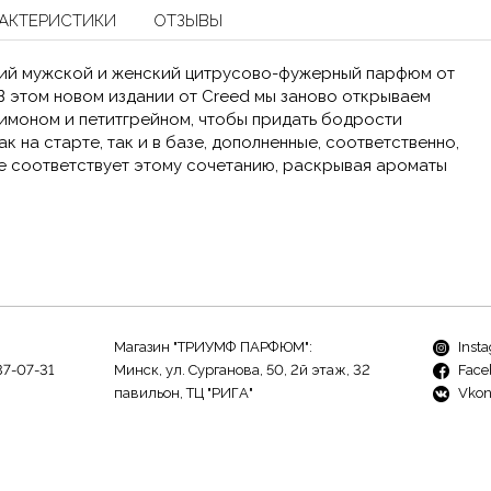
АКТЕРИСТИКИ
ОТЗЫВЫ
ий мужской и женский цитрусово-фужерный парфюм от
В этом новом издании от Creed мы заново открываем
имоном и петитгрейном, чтобы придать бодрости
к на старте, так и в базе, дополненные, соответственно,
це соответствует этому сочетанию, раскрывая ароматы
Магазин "ТРИУМФ ПАРФЮМ":
Inst
37-07-31
Минск, ул. Сурганова, 50, 2й этаж, 32
Face
павильон, ТЦ "РИГА"
Vkon