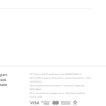
ИП Булак Д.В.(Свидетельство №0603348 от
agram
18.02.2016 выдано Минским горисполкомом ). УНП
book
192591303
takte
Регистрационный номер в Торговом реестре
№303864
Дата включения сведений в Торговый реестр
03.02.2016