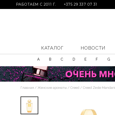
РАБОТАЕМ С 2011 Г.
+375 29 337 07 31
КАТАЛОГ
НОВОСТИ
A
B
C
D
E
F
G
Главная
Женские ароматы
Creed
Creed Zeste Mandari