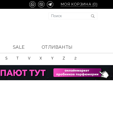
МОЯ КОРЗИНА (
0
)
SALE
ОТЛИВАНТЫ
S
T
V
X
Y
Z
2