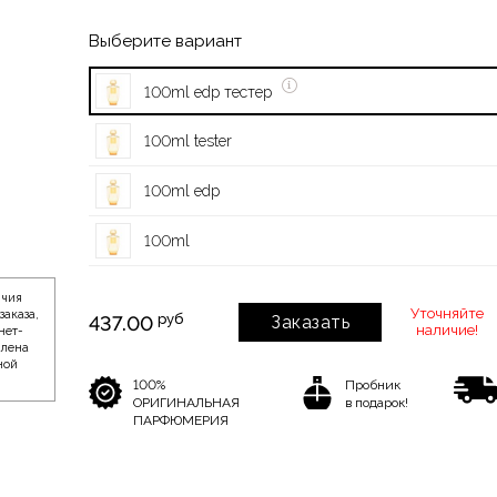
Выберите вариант
100ml edp тестер
100ml tester
100ml edp
100ml
ичия
Уточняйте
заказа,
руб
437.00
Заказать
наличие!
нет-
влена
ной
100%
Пробник
ОРИГИНАЛЬНАЯ
в подарок!
ПАРФЮМЕРИЯ