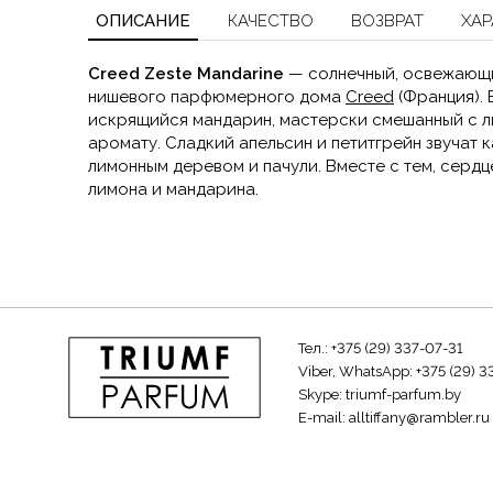
ОПИСАНИЕ
КАЧЕСТВО
ВОЗВРАТ
ХАР
Creed Zeste Mandarine
— солнечный, освежающ
нишевого парфюмерного дома
Creed
(Франция). 
искрящийся мандарин, мастерски смешанный с л
аромату. Сладкий апельсин и петитгрейн звучат ка
лимонным деревом и пачули. Вместе с тем, серд
лимона и мандарина.
Тел.:
+375 (29) 337-07-31
Viber, WhatsApp:
+375 (29) 3
Skype:
triumf-parfum.by
E-mail:
alltiffany@rambler.ru