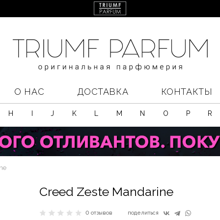
О НАС
ДОСТАВКА
КОНТАКТЫ
H
I
J
K
L
M
N
O
P
R
ne
Creed Zeste Mandarine
0 отзывов
поделиться