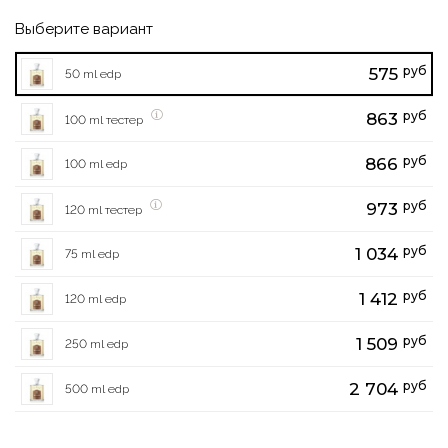
Выберите вариант
руб
575
50 ml edp
руб
863
100 ml тестер
руб
866
100 ml edp
руб
973
120 ml тестер
руб
1 034
75 ml edp
руб
1 412
120 ml edp
руб
1 509
250 ml edp
руб
2 704
500 ml edp