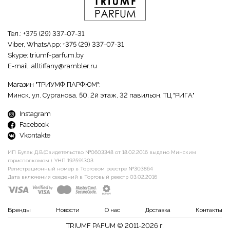
Тел.:
+375 (29) 337-07-31
Viber, WhatsApp:
+375 (29) 337-07-31
Skype:
triumf-parfum.by
E-mail:
alltiffany@rambler.ru
Магазин "ТРИУМФ ПАРФЮМ":
Минск, ул. Сурганова, 50, 2й этаж, 32 павильон, ТЦ "РИГА"
Instagram
Facebook
Vkontakte
ИП Булак Д.В.(Свидетельство №0603348 от 18.02.2016 выдано Минским
горисполкомом ). УНП 192591303
Регистрационный номер в Торговом реестре №303864
Дата включения сведений в Торговый реестр 03.02.2016
Бренды
Новости
О нас
Доставка
Контакты
TRIUMF PAFUM © 2011-2026 г.