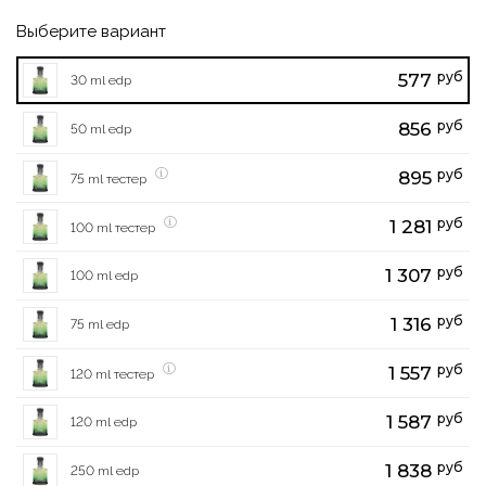
Выберите вариант
руб
577
30 ml edp
руб
856
50 ml edp
руб
895
75 ml тестер
руб
1 281
100 ml тестер
руб
1 307
100 ml edp
руб
1 316
75 ml edp
руб
1 557
120 ml тестер
руб
1 587
120 ml edp
руб
1 838
250 ml edp