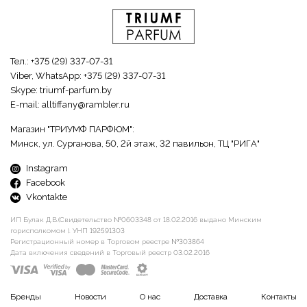
Тел.:
+375 (29) 337-07-31
Viber, WhatsApp:
+375 (29) 337-07-31
Skype:
triumf-parfum.by
E-mail:
alltiffany@rambler.ru
Магазин "ТРИУМФ ПАРФЮМ":
Минск, ул. Сурганова, 50, 2й этаж, 32 павильон, ТЦ "РИГА"
Instagram
Facebook
Vkontakte
ИП Булак Д.В.(Свидетельство №0603348 от 18.02.2016 выдано Минским
горисполкомом ). УНП 192591303
Регистрационный номер в Торговом реестре №303864
Дата включения сведений в Торговый реестр 03.02.2016
Бренды
Новости
О нас
Доставка
Контакты