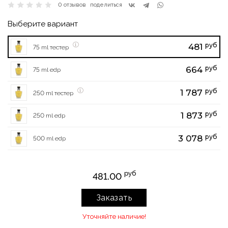
0 отзывов
поделиться
Выберите вариант
руб
481
75 ml тестер
руб
664
75 ml edp
руб
1 787
250 ml тестер
руб
1 873
250 ml edp
руб
3 078
500 ml edp
руб
481.00
Заказать
Уточняйте наличие!