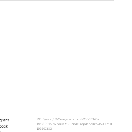
ИП Булак Д.В.(Свидетельство №0603348 от
agram
18.02.2016 выдано Минским горисполкомом ). УНП
book
192591303