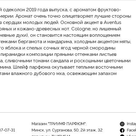
одеколон 2019 года выпуска, с ароматом фруктово-
ерии. Аромат очень точно олицетворяет лучшие стороны
в сердцах молодых людей. Основной акцент в Aventus
яных и кожано-древесных нот. Cologne, но лишенный
дневные духи), он становится настоящим воплощением
тенками бергамота и мандарина, холодным акцентом мяты,
го яблока и спелых сочных ягод черной смородины
 пирамидки композиции пряными оттенками листьев
ра, сливочными тонами сандала и роскошными цветочными
смина. Шлейф парфюма окутывает теплыми восточными
нтами влажного дубового мха, освежающим запахом
Магазин "ТРИУМФ ПАРФЮМ":
Inst
37-07-31
Минск, ул. Сурганова, 50, 2й этаж, 32
Face