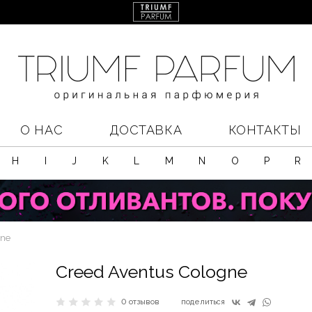
О НАС
ДОСТАВКА
КОНТАКТЫ
H
I
J
K
L
M
N
O
P
R
gne
Creed Aventus Cologne
0 отзывов
поделиться