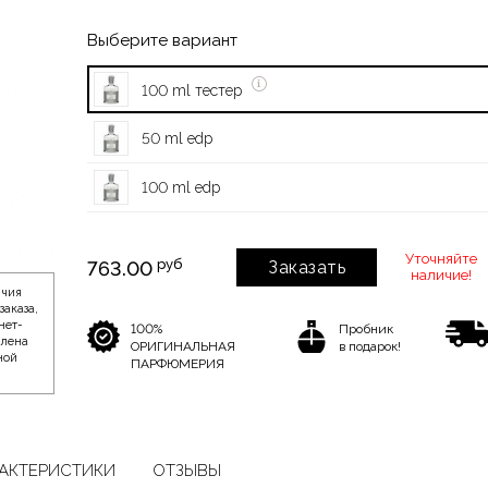
Выберите вариант
100 ml тестер
50 ml edp
100 ml edp
Уточняйте
руб
763.00
Заказать
наличие!
ичия
заказа,
нет-
100%
Пробник
влена
ОРИГИНАЛЬНАЯ
в подарок!
ной
ПАРФЮМЕРИЯ
АКТЕРИСТИКИ
ОТЗЫВЫ