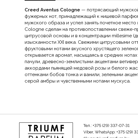
Creed Aventus Cologne
— потрясающий мужской 
фужерных нот, принадлежащий к нишевой парфюм
мужского образа и успел занять почетное место 
Cologne сделан на противопоставлении свеже-пр
цитрусовой основы и в концентрации millesime (
изысканности XXI века. Свежими цитрусовыми от
фруктовыми нотами вкусного хрустящего зелено
открывается аромат, насыщаясь в средних нотах
пачули, древесно-землистыми акцентами ветиве
аккордами пьянящей медовой розы и белого жа
оттенками бобов тонка и ванили, зелеными акце
серой амбры и чувственными нотами мускуса.
Тел.:
+375 (29) 337-07-31
Viber, WhatsApp:
+375 (29) 3