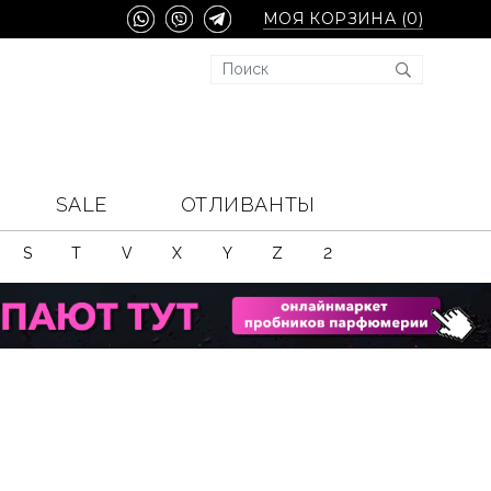
МОЯ КОРЗИНА (
0
)
SALE
ОТЛИВАНТЫ
S
T
V
X
Y
Z
2