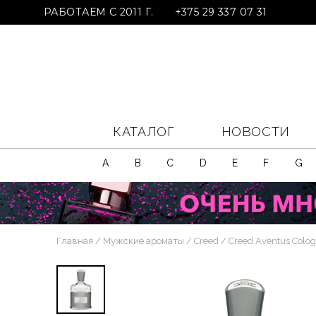
РАБОТАЕМ С 2011 Г.
+375 29 337 07 31
КАТАЛОГ
НОВОСТИ
A
B
C
D
E
F
G
Главная
Мужские ароматы
Creed
Creed Aventus Colo