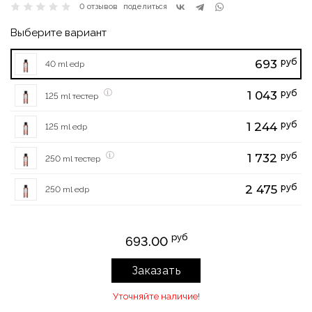
0 отзывов
поделиться
Выберите вариант
руб
693
40 ml edp
руб
1 043
125 ml тестер
руб
1 244
125 ml edp
руб
1 732
250 ml тестер
руб
2 475
250 ml edp
руб
693.00
Заказать
Уточняйте наличие!