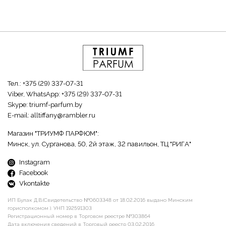
Тел.:
+375 (29) 337-07-31
Viber, WhatsApp:
+375 (29) 337-07-31
Skype:
triumf-parfum.by
E-mail:
alltiffany@rambler.ru
Магазин "ТРИУМФ ПАРФЮМ":
Минск, ул. Сурганова, 50, 2й этаж, 32 павильон, ТЦ "РИГА"
Instagram
Facebook
Vkontakte
ИП Булак Д.В.(Свидетельство №0603348 от 18.02.2016 выдано Минским
горисполкомом ). УНП 192591303
Регистрационный номер в Торговом реестре №303864
Дата включения сведений в Торговый реестр 03.02.2016