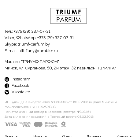
Тел.:
+375 (29) 337-07-31
Viber, WhatsApp:
+375 (29) 337-07-31
Skype:
triumf-parfum.by
E-mail:
alltiffany@rambler.ru
Магазин "ТРИУМФ ПАРФЮМ":
Минск, ул. Сурганова, 50, 2й этаж, 32 павильон, ТЦ "РИГА"
Instagram
Facebook
Vkontakte
ИП Булак Д.В.(Свидетельство №0603348 от 18.02.2016 выдано Минским
горисполкомом ). УНП 192591303
Регистрационный номер в Торговом реестре №303864
Дата включения сведений в Торговый реестр 03.02.2016
Бренды
Новости
О нас
Доставка
Контакты