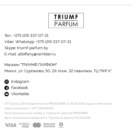
Тел.:
+375 (29) 337-07-31
Viber, WhatsApp:
+375 (29) 337-07-31
Skype:
triumf-parfum.by
E-mail:
alltiffany@rambler.ru
Магазин "ТРИУМФ ПАРФЮМ":
Минск, ул. Сурганова, 50, 2й этаж, 32 павильон, ТЦ "РИГА"
Instagram
Facebook
Vkontakte
ИП Булак Д.В.(Свидетельство №0603348 от 18.02.2016 выдано Минским
горисполкомом ). УНП 192591303
Регистрационный номер в Торговом реестре №303864
Дата включения сведений в Торговый реестр 03.02.2016