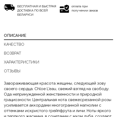
БЕСПЛАТНАЯ И БЫСТРАЯ
оплата при
ДОСТАВКА ПО ВСЕЙ
получении заказа
БЕЛАРУСИ
ОПИСАНИЕ
КАЧЕСТВО
ВОЗВРАТ
ХАРАКТЕРИСТИКИ
ОТЗЫВЫ
Завораживающая красота жещины, следующей зову
своего сердца. Chloe L'eau, свежий взгляд на свободу.
Ода непринужденной женственности и природной
грациозности. Центральная нота свежесрезанной розы
усиливается аккордами многогранной магнолии с
оттенками искристого грейпфрута и личи. Ноты яркого
и терпкого жасмина, в сочетании с мхом дуба, создают