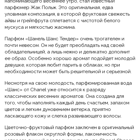
напоминающего весеннее утро, стал известный
парфюмер Жак Польж. Это оригинальная, едва
уловимая композиция, в которой фруктовая свежесть
айвы и грейпфрута сплетается с чистотой белого
мускуса и мягкостью жасмина.
Парфюм «Шанель Шанс Тендер» очень трогателен и
почти невесом. Он не будет преобладать над своей
обладательницей, а лишь нежно и деликатно дополнит
ее образ. Особенно хорошо аромат подойдет молодой
девушке, которая любит парить в облаках, но при
необходимости может быть решительной и серьезной.
Несмотря на свою молодость, парфюмированная вода
«Шанс» от Chanel уже относится к разряду
классических весенних ароматов. Она создана для
того, чтобы наполнять каждый день счастьем, запахом
цветов и легким дуновением ветерка, приятно
ласкающего кожу и слегка развивающего волосы.
Цветочно-фруктовый парфюм заключен в оригинальный
розовый флакон округлой формы, лаконичность