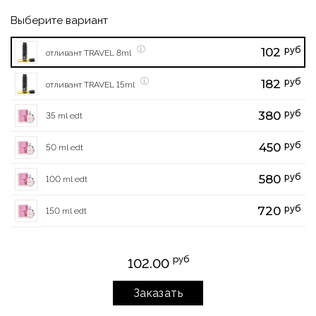
Выберите вариант
руб
102
отливант TRAVEL 8ml
руб
182
отливант TRAVEL 15ml
руб
380
35 ml edt
руб
450
50 ml edt
руб
580
100 ml edt
руб
720
150 ml edt
руб
102.00
Заказать