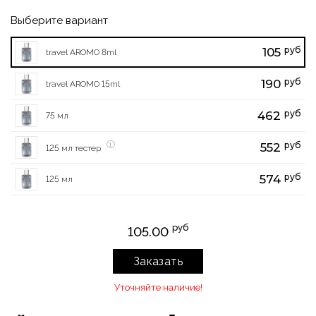
Выберите вариант
руб
105
travel AROMO 8ml
руб
190
travel AROMO 15ml
руб
462
75 мл
руб
552
125 мл тестер
руб
574
125 мл
руб
105.00
Заказать
Уточняйте наличие!