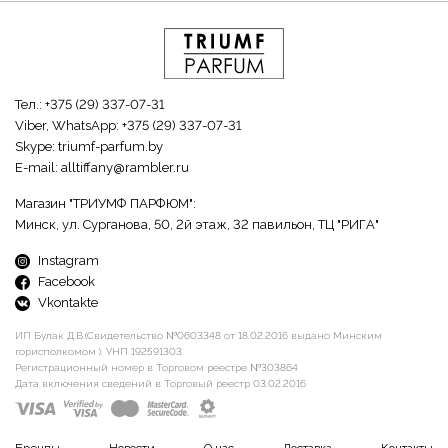
Тел.:
+375 (29) 337-07-31
Viber, WhatsApp:
+375 (29) 337-07-31
Skype:
triumf-parfum.by
E-mail:
alltiffany@rambler.ru
Магазин "ТРИУМФ ПАРФЮМ":
Минск, ул. Сурганова, 50, 2й этаж, 32 павильон, ТЦ "РИГА"
Instagram
Facebook
Vkontakte
ИП Булак Д.В.(Свидетельство №0603348 от 18.02.2016 выдано Минским
горисполкомом ). УНП 192591303
Регистрационный номер в Торговом реестре №303864
Дата включения сведений в Торговый реестр 03.02.2016